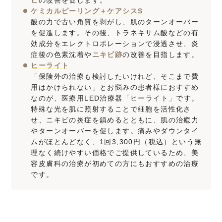
ビ
の改善を促します。
ケミカルピーリング＋ケアシスS
酸の力で古い角質を剥がし、肌のターンオーバー
を促進します。その後、トラネキサム酸などの有
効成分をエレクトロポレーションで浸透させ、炎
症後の色素沈着や
ニキビ跡
の改善を目指します。
ヒーライト
「保険外の治療も検討したいけれど、そこまで費
用はかけられない」とお悩みの患者様におすすめ
なのが、医療用LED治療器「ヒーライト」です。
特殊な光を肌に照射することで細胞を活性化さ
せ、ニキビの炎症を鎮めるとともに、肌の治癒力
やターンオーバーを促します。痛みやダウンタイ
ムがほとんどなく、1回3,300円（税込）という無
理なく続けやすい価格でご提供しているため、美
容皮膚科の治療が初めての方にもおすすめの治療
です。