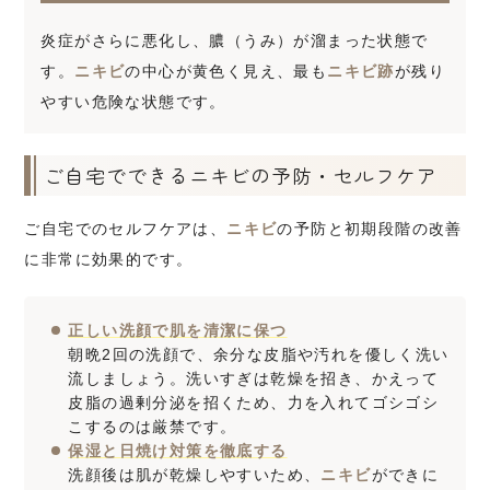
炎症がさらに悪化し、膿（うみ）が溜まった状態で
す。
ニキビ
の中心が黄色く見え、最も
ニキビ跡
が残り
やすい危険な状態です。
ご自宅でできるニキビの予防・セルフケア
ご自宅でのセルフケアは、
ニキビ
の予防と初期段階の改善
に非常に効果的です。
正しい洗顔で肌を清潔に保つ
朝晩2回の洗顔で、余分な皮脂や汚れを優しく洗い
流しましょう。洗いすぎは乾燥を招き、かえって
皮脂の過剰分泌を招くため、力を入れてゴシゴシ
こするのは厳禁です。
保湿と日焼け対策を徹底する
洗顔後は肌が乾燥しやすいため、
ニキビ
ができに