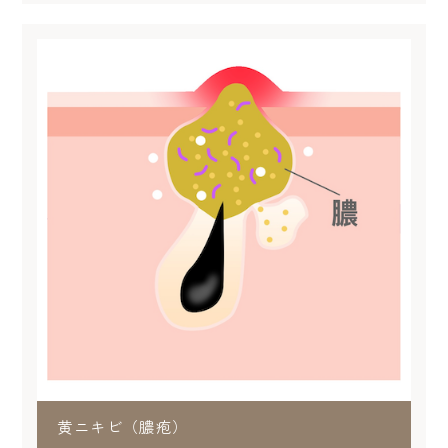
黄ニキビ（膿疱）