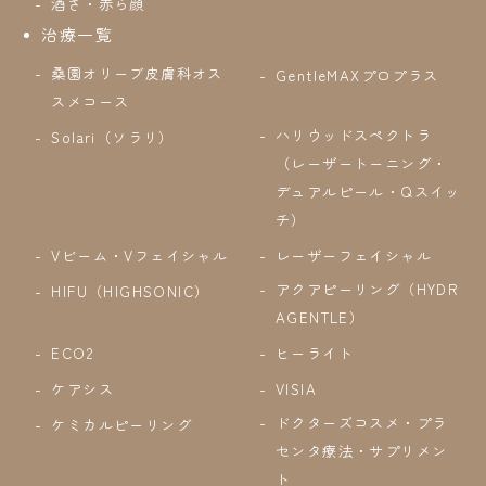
酒さ・赤ら顔
治療一覧
桑園オリーブ皮膚科オス
GentleMAXプロプラス
スメコース
ハリウッドスペクトラ
Solari（ソラリ）
（レーザートーニング・
デュアルピール・Qスイッ
チ）
Vビーム・Vフェイシャル
レーザーフェイシャル
アクアピーリング（HYDR
HIFU（HIGHSONIC）
AGENTLE）
ECO2
ヒーライト
ケアシス
VISIA
ドクターズコスメ・プラ
ケミカルピーリング
センタ療法・サプリメン
ト