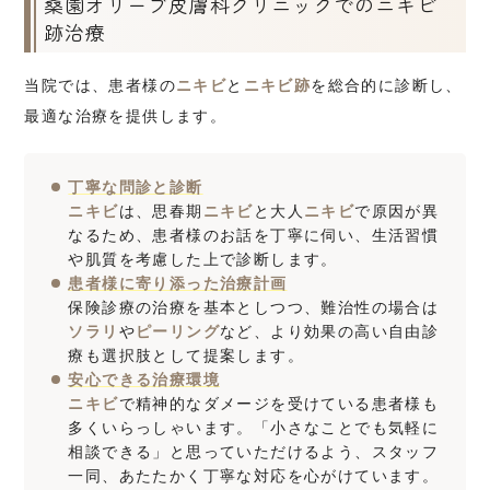
桑園オリーブ皮膚科クリニックでのニキビ
跡治療
当院では、患者様の
ニキビ
と
ニキビ跡
を総合的に診断し、
最適な治療を提供します。
丁寧な問診と診断
ニキビ
は、思春期
ニキビ
と大人
ニキビ
で原因が異
なるため、患者様のお話を丁寧に伺い、生活習慣
や肌質を考慮した上で診断します。
患者様に寄り添った治療計画
保険診療の治療を基本としつつ、難治性の場合は
ソラリ
や
ピーリング
など、より効果の高い自由診
療も選択肢として提案します。
安心できる治療環境
ニキビ
で精神的なダメージを受けている患者様も
多くいらっしゃいます。「小さなことでも気軽に
相談できる」と思っていただけるよう、スタッフ
一同、あたたかく丁寧な対応を心がけています。