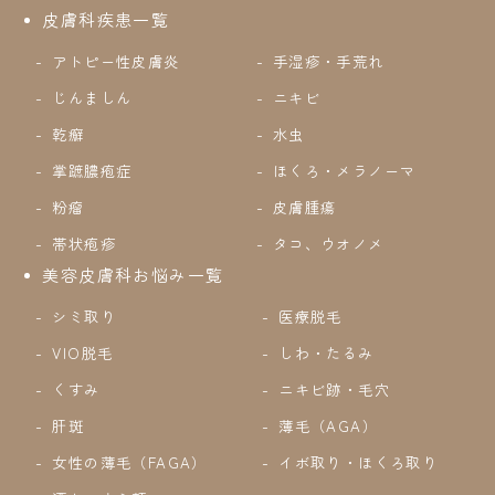
皮膚科疾患一覧
アトピー性皮膚炎
手湿疹・手荒れ
じんましん
ニキビ
乾癬
水虫
掌蹠膿疱症
ほくろ・メラノーマ
粉瘤
皮膚腫瘍
帯状疱疹
タコ、ウオノメ
美容皮膚科お悩み一覧
シミ取り
医療脱毛
VIO脱毛
しわ・たるみ
くすみ
ニキビ跡・毛穴
肝斑
薄毛（AGA）
女性の薄毛（FAGA）
イボ取り・ほくろ取り