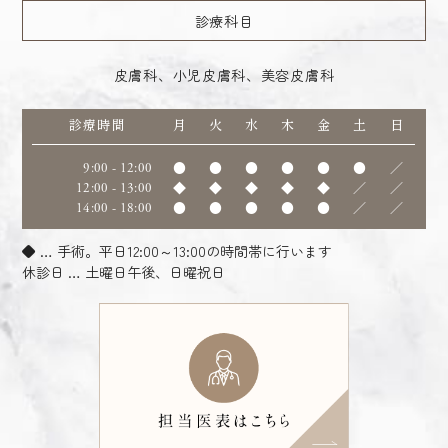
診療科目
皮膚科、小児皮膚科、美容皮膚科
診療時間
月
火
水
木
金
土
日
9:00 - 12:00
●
●
●
●
●
●
／
12:00 - 13:00
◆
◆
◆
◆
◆
／
／
14:00 - 18:00
●
●
●
●
●
／
／
◆ … 手術。平日12:00～13:00の時間帯に行います
休診日 … 土曜日午後、日曜祝日