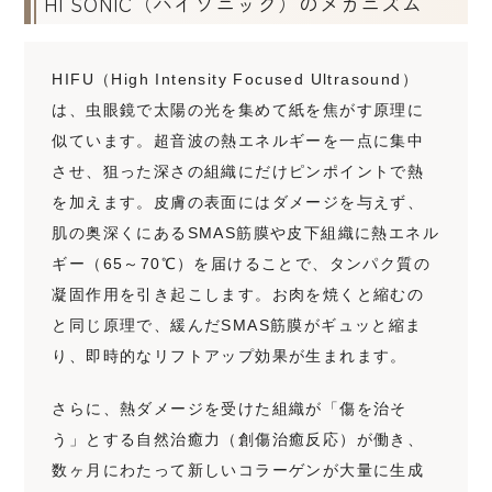
HI SONIC（ハイソニック）のメカニズム
HIFU（High Intensity Focused Ultrasound）
は、虫眼鏡で太陽の光を集めて紙を焦がす原理に
似ています。超音波の熱エネルギーを一点に集中
させ、狙った深さの組織にだけピンポイントで熱
を加えます。皮膚の表面にはダメージを与えず、
肌の奥深くにあるSMAS筋膜や皮下組織に熱エネル
ギー（65～70℃）を届けることで、タンパク質の
凝固作用を引き起こします。お肉を焼くと縮むの
と同じ原理で、緩んだSMAS筋膜がギュッと縮ま
り、即時的なリフトアップ効果が生まれます。
さらに、熱ダメージを受けた組織が「傷を治そ
う」とする自然治癒力（創傷治癒反応）が働き、
数ヶ月にわたって新しいコラーゲンが大量に生成