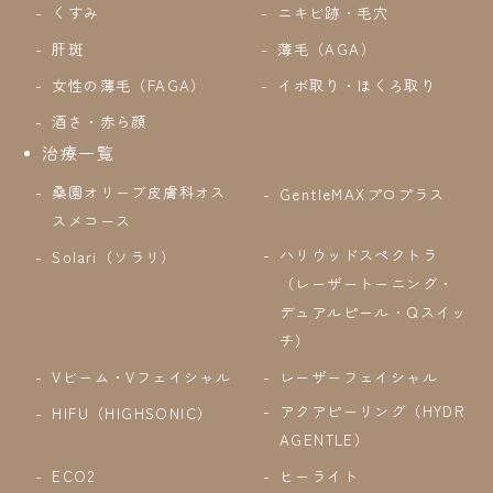
くすみ
ニキビ跡・毛穴
肝斑
薄毛（AGA）
女性の薄毛（FAGA）
イボ取り・ほくろ取り
酒さ・赤ら顔
治療一覧
桑園オリーブ皮膚科オス
GentleMAXプロプラス
スメコース
ハリウッドスペクトラ
Solari（ソラリ）
（レーザートーニング・
デュアルピール・Qスイッ
チ）
Vビーム・Vフェイシャル
レーザーフェイシャル
アクアピーリング（HYDR
HIFU（HIGHSONIC）
AGENTLE）
ECO2
ヒーライト