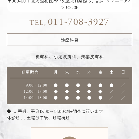
〒060-0011
北海道札幌市中央区北11条西15丁目2-1 サンエーアイ
ンビル3F
011-708-3927
TEL,
診療科目
皮膚科、小児皮膚科、美容皮膚科
診療時間
月
火
水
木
金
土
日
9:00 - 12:00
●
●
●
●
●
●
／
12:00 - 13:00
◆
◆
◆
◆
◆
／
／
14:00 - 18:00
●
●
●
●
●
／
／
◆ … 手術。平日12:00～13:00の時間帯に行います
休診日 … 土曜日午後、日曜祝日