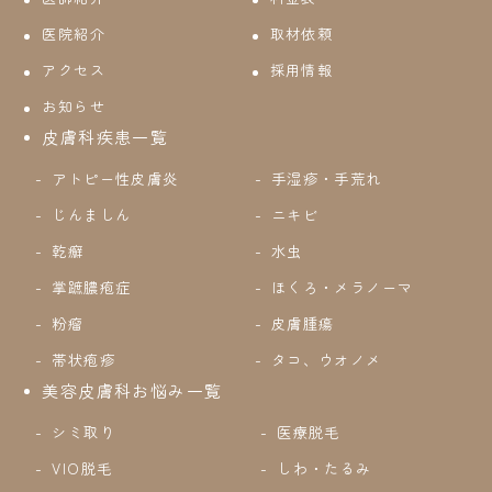
医院紹介
取材依頼
アクセス
採用情報
お知らせ
皮膚科疾患一覧
アトピー性皮膚炎
手湿疹・手荒れ
じんましん
ニキビ
乾癬
水虫
掌蹠膿疱症
ほくろ・メラノーマ
粉瘤
皮膚腫瘍
帯状疱疹
タコ、ウオノメ
美容皮膚科お悩み一覧
シミ取り
医療脱毛
VIO脱毛
しわ・たるみ