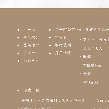
ホーム
ご来院の方へ
皮膚科疾患
医師紹介
料金表
アトピー性皮
医院紹介
取材依頼
じんましん
アクセス
採用情報
乾癬
お知らせ
掌蹠膿疱症
粉瘤
帯状疱疹
治療一覧
桑園オリーブ皮膚科オススメコース
Gent
Solari（ソラリ）
ハリウ