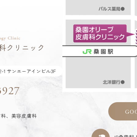
-1 サンエーアインビル3F
3927
GO
膚科、美容皮膚科
JR桑園駅