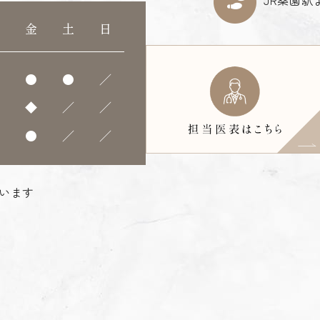
木
金
土
日
●
●
●
／
◆
◆
／
／
●
●
／
／
行います