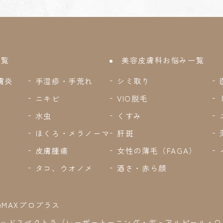
一覧
美容皮膚科お悩み一覧
膚炎
手湿疹・手荒れ
シミ取り
ニキビ
VIO脱毛
水虫
くすみ
ほくろ・メラノーマ
肝斑
皮膚腫瘍
女性の薄毛（FAGA）
タコ、ウオノメ
酒さ・赤ら顔
leMAXプロプラス
ッドスペクトラ（レーザートーニング・デュアルピール・Q